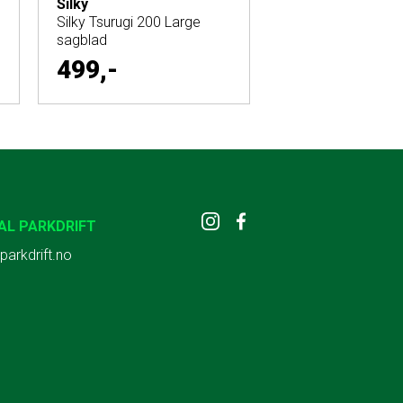
Silky
Silky Tsurugi 200 Large
sagblad
499,-
AL PARKDRIFT
parkdrift.no