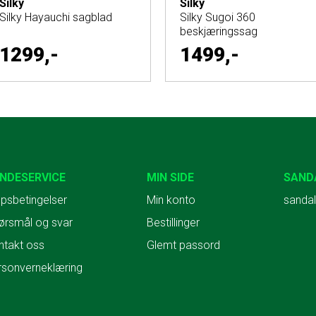
Silky
Silky
Silky Hayauchi sagblad
Silky Sugoi 360
beskjæringssag
1299,-
1499,-
NDESERVICE
MIN SIDE
SAND
psbetingelser
Min konto
sandal
ørsmål og svar
Bestillinger
ntakt oss
Glemt passord
rsonverneklæring