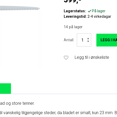
Lagerstatus:
På lager
Leveringstid:
2-4 virkedagar
14 på lager
Silky
Antall:
LEGG I 
Tsurugi
300
Medium
sagblad
Legg til i ønskeliste
antall
lad og store tenner.
l vanskelig tilgjengelige steder, da bladet er smalt, kun 23 mm