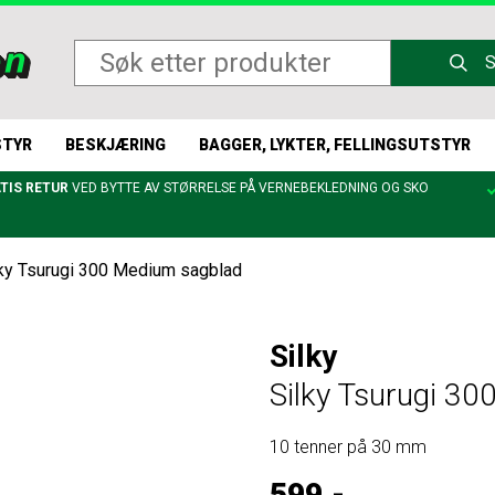
STYR
BESKJÆRING
BAGGER, LYKTER, FELLINGSUTSTYR
TIS RETUR
VED BYTTE AV STØRRELSE PÅ VERNEBEKLEDNING OG SKO
lky Tsurugi 300 Medium sagblad
Silky
Silky Tsurugi 3
10 tenner på 30 mm
599,-