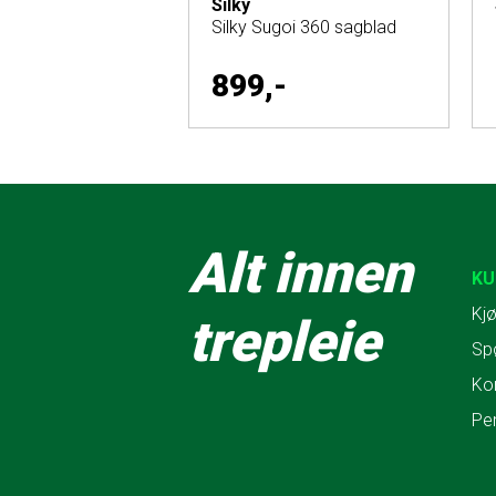
Silky
Silky Sugoi 360 sagblad
899,-
Alt innen
KU
Kjø
trepleie
Sp
Ko
Pe