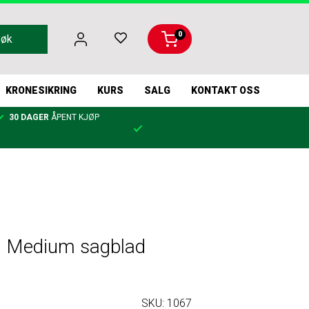
0
Søk
KRONESIKRING
KURS
SALG
KONTAKT OSS
30 DAGER
ÅPENT KJØP
00 Medium sagblad
SKU:
1067