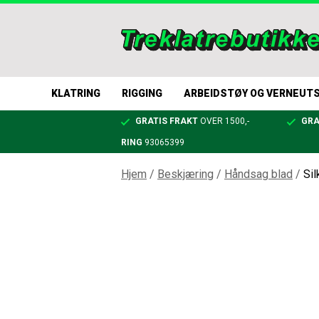
KLATRING
RIGGING
ARBEIDSTØY OG VERNEUT
GRATIS FRAKT
OVER 1500,-
GRA
RING
93065399
Hjem
/
Beskjæring
/
Håndsag blad
/
Si