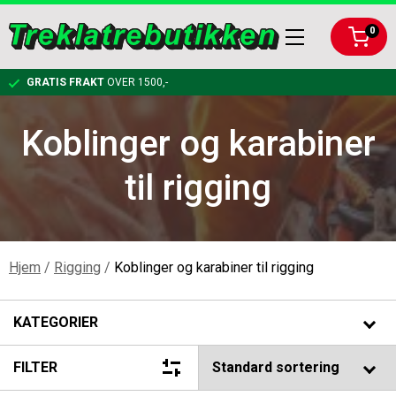
0
GRATIS FRAKT
OVER 1500,-
Koblinger og karabiner
KLATRING
til rigging
RIGGING
KARABINERE OG KOBLINGER
ARBEIDSTØY OG VERNEUTSTYR
TAUBREMS OG KLATRESYSTEMER
RIGGPLATER
Hjem
/
Rigging
/
Koblinger og karabiner til rigging
BESKJÆRING
KLATRETAU
KOBLINGER OG KARABINER TIL RIGGING
FØRSTEHJELPSPAKKE
KATEGORIER
BAGGER, LYKTER, FELLINGSUTSTYR
SELER OG TILBEHØR
NEDFIRINGSBREMSER
HJELM
HÅNDSAG
FILTER
Rigging
Koblinger og karabiner til rigging