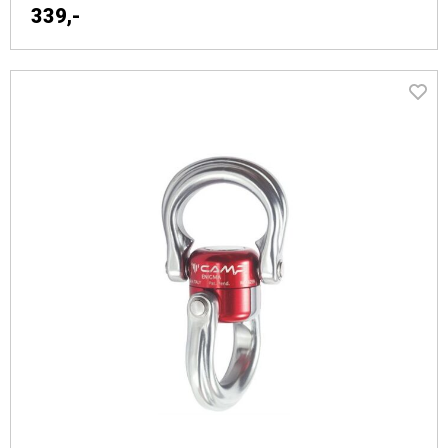
Taubrems og Klatresystemer
339,-
Tauklemmer