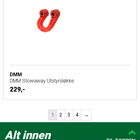
DMM
DMM Stowaway Utstyrsløkke
229,-
1
2
3
4
→
Alt innen