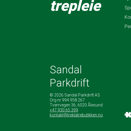
trepleie
Sp
Ko
Pe
Sandal
Parkdrift
© 2026 Sandal Parkdrift AS
Org nr 994 958 267
Tverrvegen 36, 6020 Ålesund
+47 930 65 399
kontakt@treklatrebutikken.no