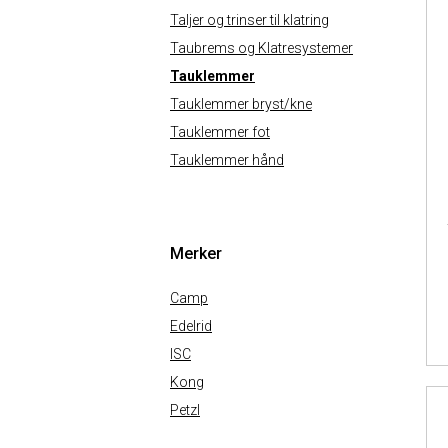
Taljer og trinser til klatring
Taubrems og Klatresystemer
Tauklemmer
Tauklemmer bryst/kne
Tauklemmer fot
Tauklemmer hånd
Merker
Camp
Edelrid
ISC
Kong
Petzl