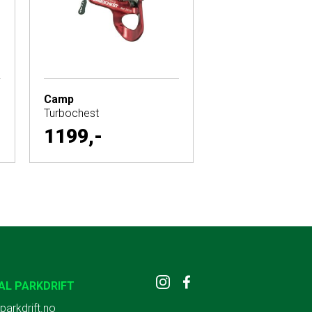
Camp
Turbochest
1199,-
AL PARKDRIFT
parkdrift.no