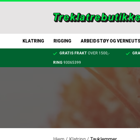
KLATRING
RIGGING
ARBEIDSTØY OG VERNEUT
GRATIS FRAKT
OVER 1500,-
GRA
RING
93065399
Hjem
/
Klatring
/
Tauklemmer