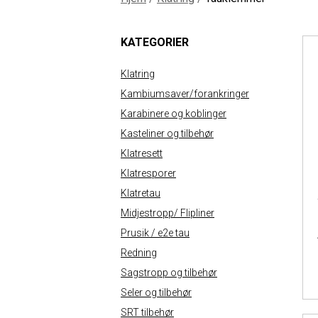
KATEGORIER
Klatring
Kambiumsaver/forankringer
Karabinere og koblinger
Kasteliner og tilbehør
Klatresett
Klatresporer
Klatretau
Midjestropp/ Flipliner
Prusik / e2e tau
Redning
Sagstropp og tilbehør
Seler og tilbehør
SRT tilbehør