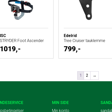
ISC
Edelrid
STRYDER Foot Ascender
Tree Cruiser tauklemme
1019,-
799,-
1
2
→
NDESERVICE
MIN SIDE
SAND
psbetingelser
Min konto
sandal