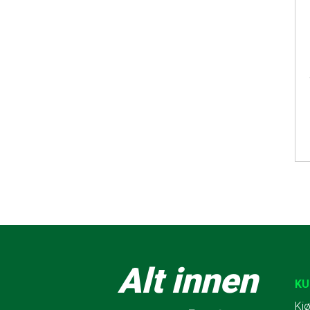
Alt innen
KU
Kjø