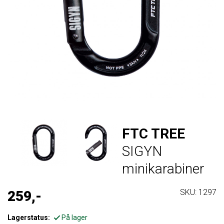
KRONESIKRING
KASTELINER OG TILBEHØR
TALJER BLOKK OG RINGER
ØYE OG ØREVERN
STANGSAG
BAGGER OG OPPBEVARING
KURS
PRUSIK / E2E TAU
RIGGINGSLYNGER
VERNESKO
BELYSNING
SALG
TALJER OG TRINSER TIL KLATRING
RIGGINGTAU
SAGBUKSER
KILER
KONTAKT OSS
TAUKLEMMER
SPLEISING
MIDJESTROPP/ FLIPLINER
FTC TREE
SIGYN
KAMBIUMSAVER/FORANKRINGER
minikarabiner
SKU:
1297
259,-
Lagerstatus:
På lager