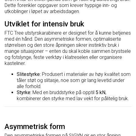
Dette forenkler oppgaver som krever hyppige inn- og
utkoblinger i løpet av arbeidsdagen.
Utviklet for intensiv bruk
FTC Tree utstyrskarabinere er designet for å kunne betjenes
med én hånd. Den asymmetriske formen, optimaliserte
størrelsen og den store åpningen sikrer instinktiv bruk i
mange situasjoner – enten du skal koble sammen brystsele
og fotslynge, feste verktøy i klatreselen eller organisere
kasteliner.
Slitestyrke:
Produsert i materialer av høy kvalitet som
tåler støt og slitasje, noe som gir lang levetid under
alle forhold.
Styrke:
Med en bruddstyrke på opptil
5 kN
,
kombinerer den styrke med lav vekt for pålitelig bruk.
Asymmetrisk form
Den asymmetriske formen på SIGYN gir en stor åpning