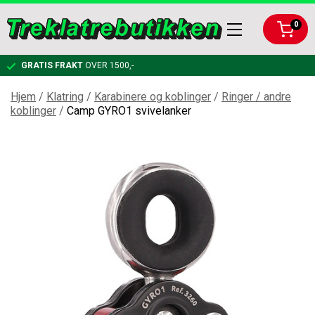
0
GRATIS FRAKT
OVER 1500,-
Hjem
/
Klatring
/
Karabinere og koblinger
/
Ringer / andre
koblinger
/
Camp GYRO1 svivelanker
KLATRING
RIGGING
KARABINERE OG KOBLINGER
ARBEIDSTØY OG VERNEUTSTYR
TAUBREMS OG KLATRESYSTEMER
RIGGPLATER
BESKJÆRING
KLATRETAU
KOBLINGER OG KARABINER TIL RIGGING
FØRSTEHJELPSPAKKE
BAGGER, LYKTER, FELLINGSUTSTYR
SELER OG TILBEHØR
NEDFIRINGSBREMSER
HJELM
HÅNDSAG