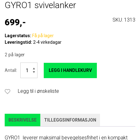
GYRO1 svivelanker
SKU:
1313
699,-
Lagerstatus:
Få på lager
Leveringstid:
2-4 virkedagar
2 på lager
Camp
Antall:
LEGG I HANDLEKURV
GYRO1
svivelanker
antall
Legg til i ønskeliste
BESKRIVELSE
TILLEGGSINFORMASJON
GYRO1 leverer maksimal bevegelsesfrihet i en kompakt