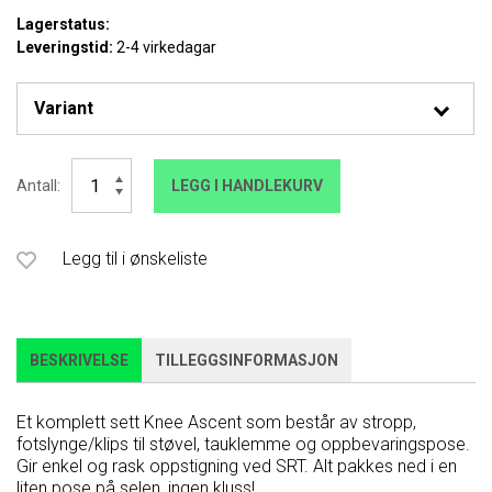
Lagerstatus:
Leveringstid:
2-4 virkedagar
Knee
Antall:
LEGG I HANDLEKURV
Ascent
antall
Legg til i ønskeliste
BESKRIVELSE
TILLEGGSINFORMASJON
Et komplett sett Knee Ascent som består av stropp,
fotslynge/klips til støvel, tauklemme og oppbevaringspose.
Gir enkel og rask oppstigning ved SRT. Alt pakkes ned i en
liten pose på selen, ingen kluss!