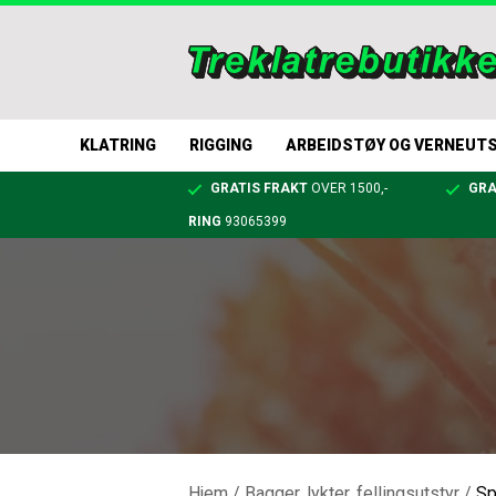
KLATRING
RIGGING
ARBEIDSTØY OG VERNEUT
GRATIS FRAKT
OVER 1500,-
GRA
RING
93065399
Hjem
/
Bagger, lykter, fellingsutstyr
/
Sp