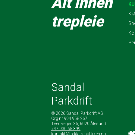
Alt innen
KU
Kjø
trepleie
Sp
Ko
Pe
Sandal
Parkdrift
© 2026 Sandal Parkdrift AS
Org nr 994 958 267
Tverrvegen 36, 6020 Ålesund
+47 930 65 399
kontakt@treklatrebutikken.no