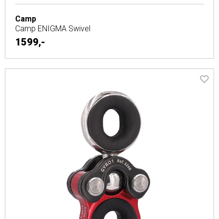
SRT tilbehør
Camp
Taljer og trinser til klatring
Camp ENIGMA Swivel
Taubrems og Klatresystemer
1599,-
Tauklemmer