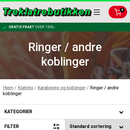
0
GRATIS FRAKT
OVER 1500,-
Ringer / andre
KLATRING
koblinger
RIGGING
KARABINERE OG KOBLINGER
ARBEIDSTØY OG VERNEUTSTYR
TAUBREMS OG KLATRESYSTEMER
RIGGPLATER
Hjem
/
Klatring
/
Karabinere og koblinger
/
Ringer / andre
koblinger
BESKJÆRING
KLATRETAU
KOBLINGER OG KARABINER TIL RIGGING
FØRSTEHJELPSPAKKE
KATEGORIER
BAGGER, LYKTER, FELLINGSUTSTYR
SELER OG TILBEHØR
NEDFIRINGSBREMSER
HJELM
HÅNDSAG
FILTER
Klatring