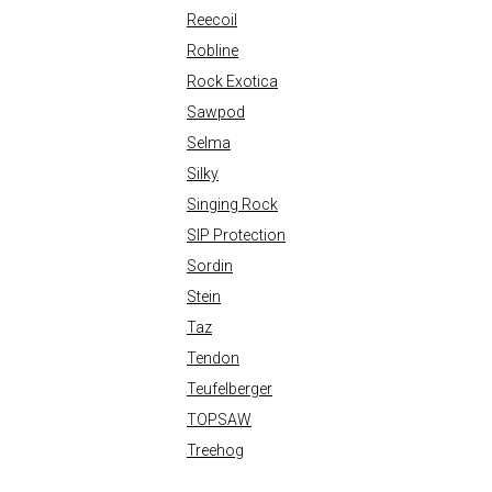
Reecoil
Robline
Rock Exotica
Sawpod
Selma
Silky
Singing Rock
SIP Protection
Sordin
Stein
Taz
Tendon
Teufelberger
TOPSAW
Treehog