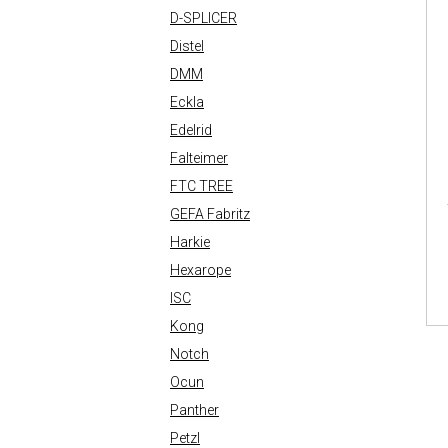
D-SPLICER
Distel
DMM
Eckla
Edelrid
Falteimer
FTC TREE
GEFA Fabritz
Harkie
Hexarope
ISC
Kong
Notch
Ocun
Panther
Petzl