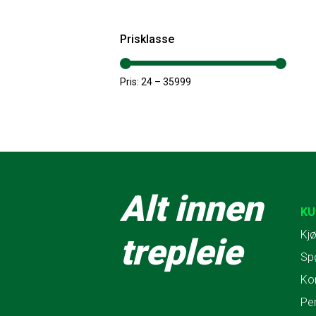
Prisklasse
Pris:
24
–
35999
Alt innen
KU
Kjø
trepleie
Sp
Ko
Pe