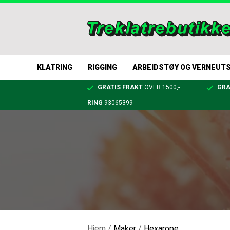
KLATRING
RIGGING
ARBEIDSTØY OG VERNEUT
GRATIS FRAKT
OVER 1500,-
GRA
RING
93065399
Hjem
/
Maker
/
Hexarope