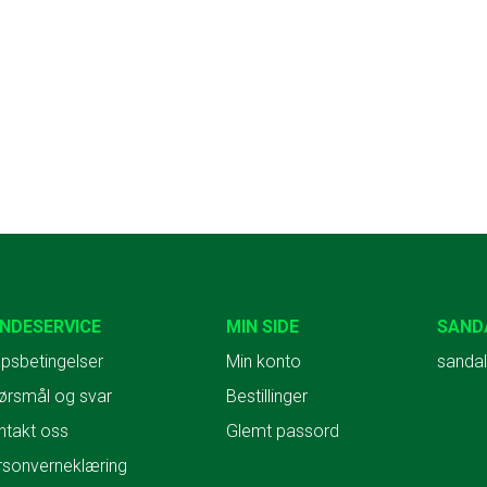
NDESERVICE
MIN SIDE
SAND
psbetingelser
Min konto
sandal
ørsmål og svar
Bestillinger
ntakt oss
Glemt passord
rsonverneklæring