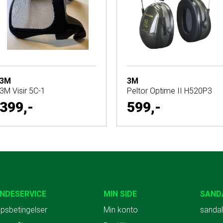
3M
3M
3M Visir 5C-1
Peltor Optime II H520P3
399,-
599,-
NDESERVICE
MIN SIDE
SAND
psbetingelser
Min konto
sandal