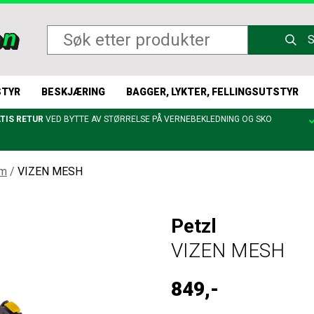
STYR
BESKJÆRING
BAGGER, LYKTER, FELLINGSUTSTYR
TIS RETUR
VED BYTTE AV STØRRELSE PÅ VERNEBEKLEDNING OG SKO
lm
/
VIZEN MESH
Petzl
VIZEN MESH
849,-