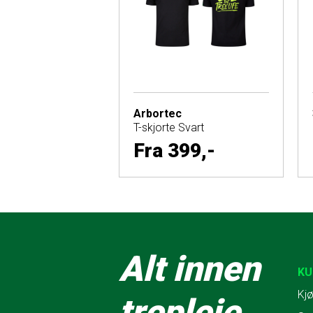
Arbortec
T-skjorte Svart
Fra
399,-
Alt innen
KU
Kjø
trepleie