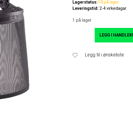
Lagerstatus:
Få på lager
Leveringstid:
2-4 virkedagar
1 på lager
LEGG I HANDLE
Legg til i ønskeliste