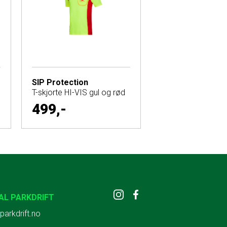
SIP Protection
T-skjorte HI-VIS gul og rød
499,-
AL PARKDRIFT
parkdrift.no