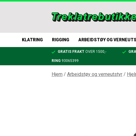
KLATRING
RIGGING
ARBEIDSTØY OG VERNEUT
GRATIS FRAKT
OVER 1500,-
GRA
RING
93065399
Hjem
/
Arbeidstøy og verneutstyr
/
Hje