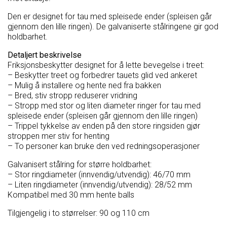
Den er designet for tau med spleisede ender (spleisen går
gjennom den lille ringen). De galvaniserte stålringene gir god
holdbarhet.
Detaljert beskrivelse
Friksjonsbeskytter designet for å lette bevegelse i treet:
– Beskytter treet og forbedrer tauets glid ved ankeret
– Mulig å installere og hente ned fra bakken
– Bred, stiv stropp reduserer vridning
– Stropp med stor og liten diameter ringer for tau med
spleisede ender (spleisen går gjennom den lille ringen)
– Trippel tykkelse av enden på den store ringsiden gjør
stroppen mer stiv for henting
– To personer kan bruke den ved redningsoperasjoner
Galvanisert stålring for større holdbarhet:
– Stor ringdiameter (innvendig/utvendig): 46/70 mm
– Liten ringdiameter (innvendig/utvendig): 28/52 mm
Kompatibel med 30 mm hente balls
Tilgjengelig i to størrelser: 90 og 110 cm