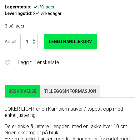
Lagerstatus:
På lager
Leveringstid:
2-4 virkedagar
3 på lager
Joker
Antall:
LEGG I HANDLEKURV
Light
2m
1
ring
Legg til i ønskeliste
antall
BESKRIVELSE
TILLEGGSINFORMASJON
JOKER LIGHT er en Kambium-saver / toppstropp med
enkel justering.
De er enkle å justere i lengden, med en løkke hver 10 cm.
Noen eksempler på bruk:
– som et enkelt anker, med full lengde eller forkortet med