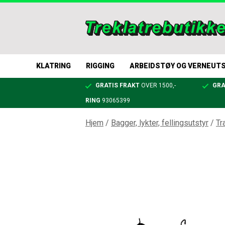
KLATRING
RIGGING
ARBEIDSTØY OG VERNEUT
GRATIS FRAKT
OVER 1500,-
GRA
RING
93065399
Hjem
/
Bagger, lykter, fellingsutstyr
/
Tr