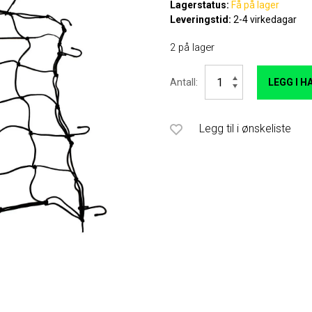
Lagerstatus:
Få på lager
Leveringstid:
2-4 virkedagar
2 på lager
Eckla
Antall:
LEGG I 
Beach
Rolly
Cargo
net
Legg til i ønskeliste
antall