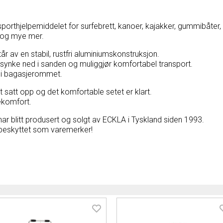
orthjelpemiddelet for surfebrett, kanoer, kajakker, gummibåter, 
yr og mye mer.
år av en stabil, rustfri aluminiumskonstruksjon.
 synke ned i sanden og muliggjør komfortabel transport.
s i bagasjerommet.
 satt opp og det komfortable setet er klart.
tekomfort.
ar blitt produsert og solgt av ECKLA i Tyskland siden 1993.
beskyttet som varemerker!