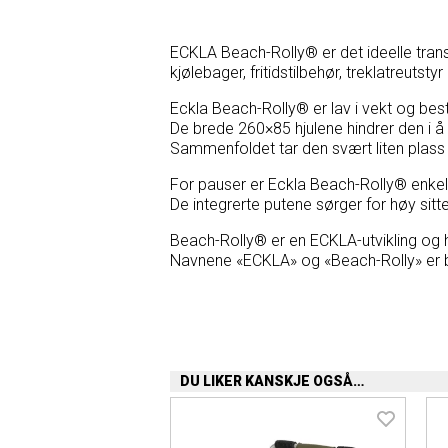
ECKLA Beach-Rolly® er det ideelle transp
kjølebager, fritidstilbehør, treklatreutst
Eckla Beach-Rolly® er lav i vekt og best
De brede 260×85 hjulene hindrer den i å
Sammenfoldet tar den svært liten plas
For pauser er Eckla Beach-Rolly® enkelt
De integrerte putene sørger for høy sit
Beach-Rolly® er en ECKLA-utvikling og h
Navnene «ECKLA» og «Beach-Rolly» er 
DU LIKER KANSKJE OGSÅ…