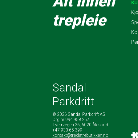
Alt innen
KU
Kjø
trepleie
Sp
Ko
Pe
Sandal
Parkdrift
© 2026 Sandal Parkdrift AS
Org nr 994 958 267
Tverrvegen 36, 6020 Ålesund
+47 930 65 399
kontakt@treklatrebutikken.no