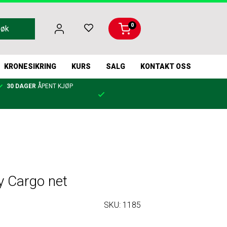
0
Søk
KRONESIKRING
KURS
SALG
KONTAKT OSS
30 DAGER
ÅPENT KJØP
y Cargo net
SKU:
1185