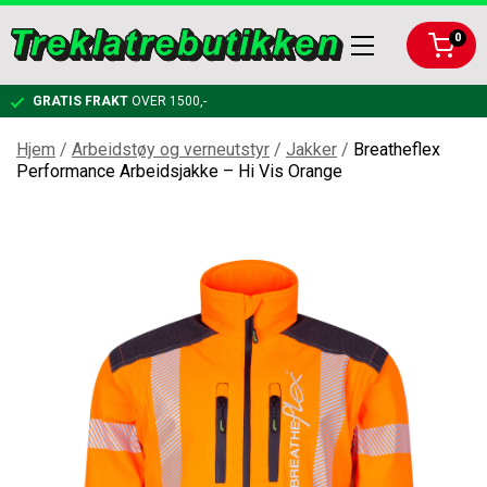
0
GRATIS FRAKT
OVER 1500,-
Hjem
/
Arbeidstøy og verneutstyr
/
Jakker
/
Breatheflex
Performance Arbeidsjakke – Hi Vis Orange
KLATRING
RIGGING
KARABINERE OG KOBLINGER
ARBEIDSTØY OG VERNEUTSTYR
TAUBREMS OG KLATRESYSTEMER
RIGGPLATER
BESKJÆRING
KLATRETAU
KOBLINGER OG KARABINER TIL RIGGING
FØRSTEHJELPSPAKKE
BAGGER, LYKTER, FELLINGSUTSTYR
SELER OG TILBEHØR
NEDFIRINGSBREMSER
HJELM
HÅNDSAG