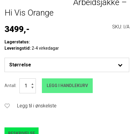
Arbeidsjakke –
Hi Vis Orange
SKU:
I/A
3499,-
Lagerstatus:
Leveringstid:
2-4 virkedagar
Breatheflex
Antall:
LEGG I HANDLEKURV
Performance
Arbeidsjakke
-
Hi
Legg til i ønskeliste
Vis
Orange
antall
BESKRIVELSE