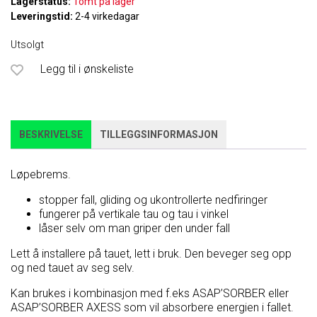
Lagerstatus:
Tomt på lager
Leveringstid:
2-4 virkedagar
Utsolgt
Legg til i ønskeliste
BESKRIVELSE
TILLEGGSINFORMASJON
Løpebrems.
stopper fall, gliding og ukontrollerte nedfiringer
fungerer på vertikale tau og tau i vinkel
låser selv om man griper den under fall
Lett å installere på tauet, lett i bruk. Den beveger seg opp
og ned tauet av seg selv.
Kan brukes i kombinasjon med f.eks ASAP’SORBER eller
ASAP’SORBER AXESS som vil absorbere energien i fallet.