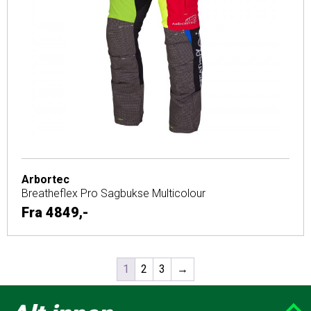
Arbortec
Breatheflex Pro Sagbukse Multicolour
Fra
4849,-
1
2
3
→