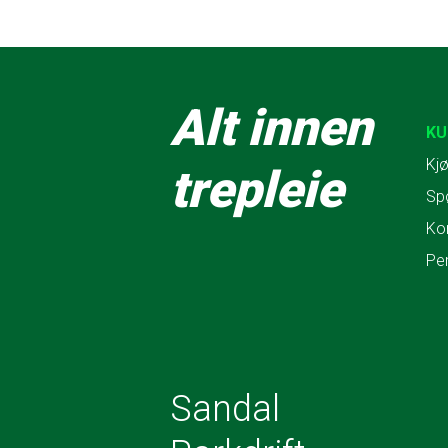
Alt innen
KU
Kjø
trepleie
Sp
Ko
Pe
Sandal