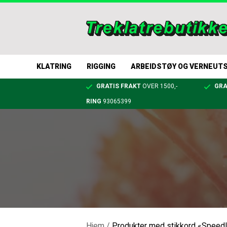
KLATRING
RIGGING
ARBEIDSTØY OG VERNEUT
GRATIS FRAKT
OVER 1500,-
GRA
RING
93065399
Hjem
/
Produkter med stikkord «Speedl