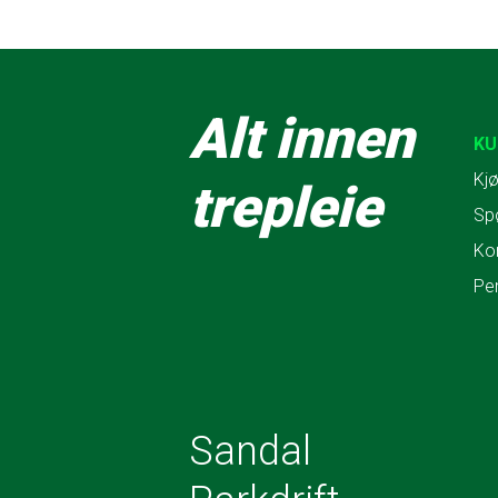
Alt innen
KU
Kjø
trepleie
Sp
Ko
Pe
Sandal