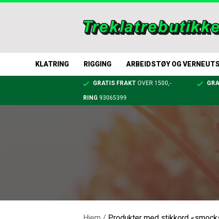
KLATRING
RIGGING
ARBEIDSTØY OG VERNEUT
GRATIS FRAKT
OVER 1500,-
GRA
RING
93065399
Hjem
/
Produkter med stikkord «smock