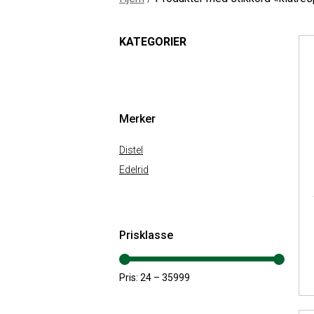
KATEGORIER
Merker
Distel
Edelrid
Prisklasse
Pris:
24
–
35999