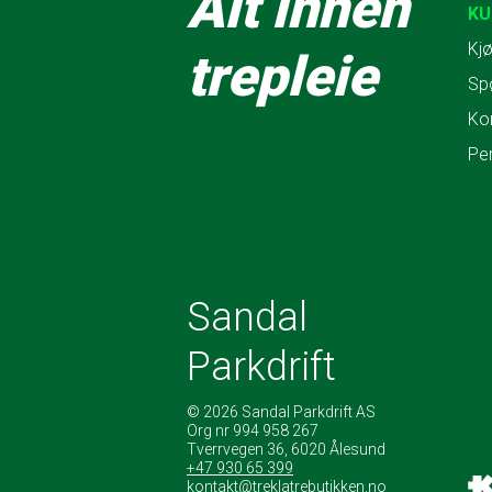
Alt innen
KU
Kjø
trepleie
Sp
Ko
Pe
Sandal
Parkdrift
© 2026 Sandal Parkdrift AS
Org nr 994 958 267
Tverrvegen 36, 6020 Ålesund
+47 930 65 399
kontakt@treklatrebutikken.no