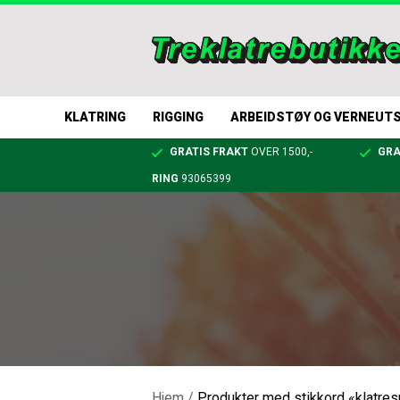
KLATRING
RIGGING
ARBEIDSTØY OG VERNEUT
GRATIS FRAKT
OVER 1500,-
GRA
RING
93065399
Hjem
/
Produkter med stikkord «klatre