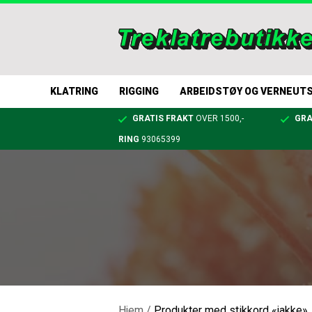
KLATRING
RIGGING
ARBEIDSTØY OG VERNEUT
GRATIS FRAKT
OVER 1500,-
GRA
RING
93065399
Hjem
/
Produkter med stikkord «jakke»