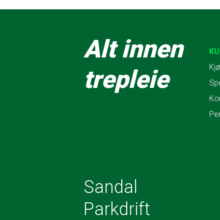
Alt innen
KU
Kjø
trepleie
Sp
Ko
Pe
Sandal
Parkdrift