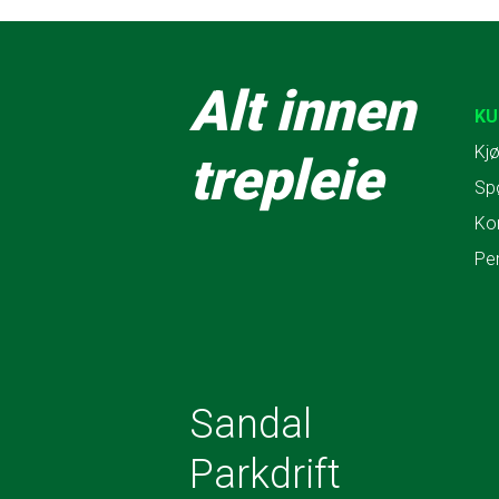
Alt innen
KU
Kjø
trepleie
Sp
Ko
Pe
Sandal
Parkdrift