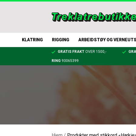
KLATRING
RIGGING
ARBEIDSTØY OG VERNEUT
GRATIS FRAKT
OVER 1500,-
GRA
RING
93065399
Hjem
/
Produkter med stikkord «Harkie