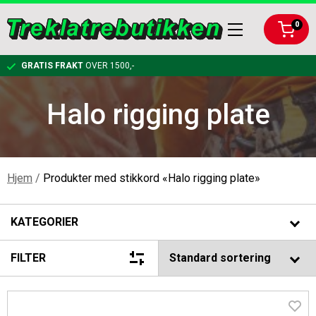
0
GRATIS FRAKT
OVER 1500,-
Halo rigging plate
KLATRING
RIGGING
KARABINERE OG KOBLINGER
Hjem
/
Produkter med stikkord «Halo rigging plate»
ARBEIDSTØY OG VERNEUTSTYR
TAUBREMS OG KLATRESYSTEMER
RIGGPLATER
KATEGORIER
BESKJÆRING
KLATRETAU
KOBLINGER OG KARABINER TIL RIGGING
FØRSTEHJELPSPAKKE
FILTER
BAGGER, LYKTER, FELLINGSUTSTYR
SELER OG TILBEHØR
NEDFIRINGSBREMSER
HJELM
HÅNDSAG
Merker