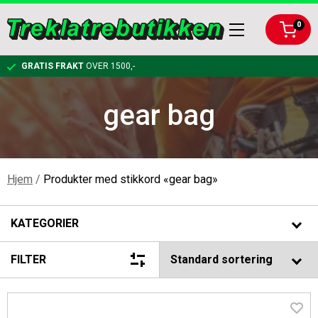
0
GRATIS FRAKT
OVER 1500,-
gear bag
KLATRING
RIGGING
KARABINERE OG KOBLINGER
Hjem
/
Produkter med stikkord «gear bag»
ARBEIDSTØY OG VERNEUTSTYR
TAUBREMS OG KLATRESYSTEMER
RIGGPLATER
KATEGORIER
BESKJÆRING
KLATRETAU
KOBLINGER OG KARABINER TIL RIGGING
FØRSTEHJELPSPAKKE
FILTER
BAGGER, LYKTER, FELLINGSUTSTYR
SELER OG TILBEHØR
NEDFIRINGSBREMSER
HJELM
HÅNDSAG
Merker