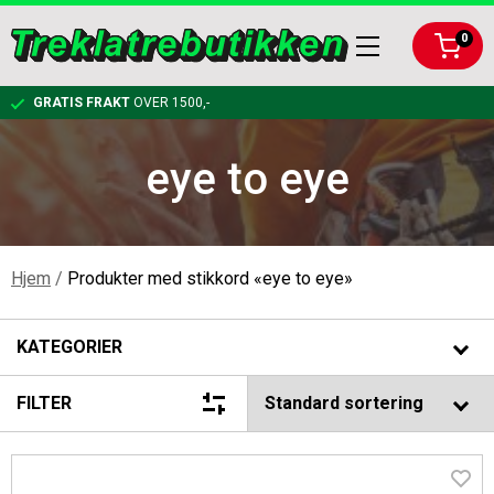
0
GRATIS FRAKT
OVER 1500,-
eye to eye
KLATRING
RIGGING
KARABINERE OG KOBLINGER
Hjem
/
Produkter med stikkord «eye to eye»
ARBEIDSTØY OG VERNEUTSTYR
TAUBREMS OG KLATRESYSTEMER
RIGGPLATER
KATEGORIER
BESKJÆRING
KLATRETAU
KOBLINGER OG KARABINER TIL RIGGING
FØRSTEHJELPSPAKKE
FILTER
BAGGER, LYKTER, FELLINGSUTSTYR
SELER OG TILBEHØR
NEDFIRINGSBREMSER
HJELM
HÅNDSAG
Merker